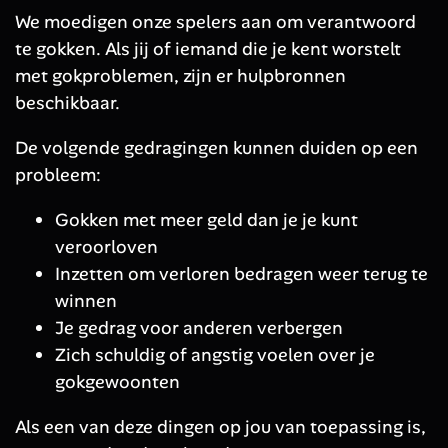
We moedigen onze spelers aan om verantwoord
te gokken. Als jij of iemand die je kent worstelt
met gokproblemen, zijn er hulpbronnen
beschikbaar.
De volgende gedragingen kunnen duiden op een
probleem:
Gokken met meer geld dan je je kunt
veroorloven
Inzetten om verloren bedragen weer terug te
winnen
Je gedrag voor anderen verbergen
Zich schuldig of angstig voelen over je
gokgewoonten
Als een van deze dingen op jou van toepassing is,