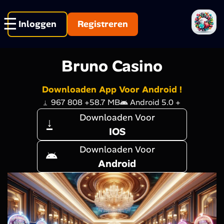
Inloggen
Registreren
Bruno Casino
Downloaden App Voor Android !
967 808 +
58.7 MB
Android 5.0 +
Downloaden Voor
IOS
Downloaden Voor
Android