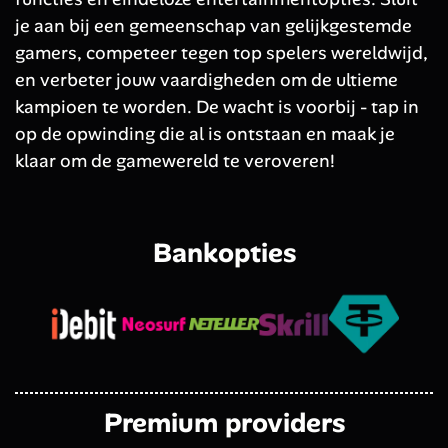
je aan bij een gemeenschap van gelijkgestemde
gamers, competeer tegen top spelers wereldwijd,
en verbeter jouw vaardigheden om de ultieme
kampioen te worden. De wacht is voorbij - tap in
op de opwinding die al is ontstaan en maak je
klaar om de gamewereld te veroveren!
Bankopties
Premium providers