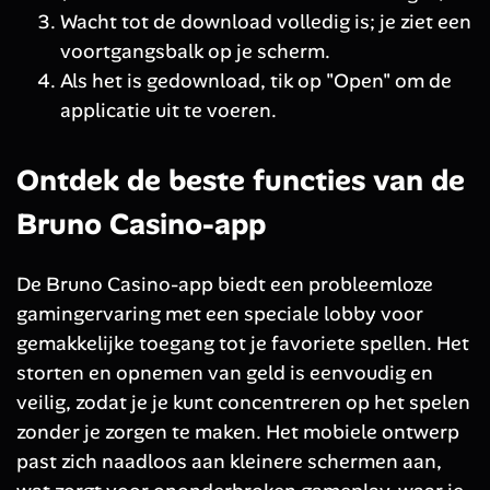
Wacht tot de download volledig is; je ziet een
voortgangsbalk op je scherm.
Als het is gedownload, tik op "Open" om de
applicatie uit te voeren.
Ontdek de beste functies van de
Bruno Casino-app
De Bruno Casino-app biedt een probleemloze
gamingervaring met een speciale lobby voor
gemakkelijke toegang tot je favoriete spellen. Het
storten en opnemen van geld is eenvoudig en
veilig, zodat je je kunt concentreren op het spelen
zonder je zorgen te maken. Het mobiele ontwerp
past zich naadloos aan kleinere schermen aan,