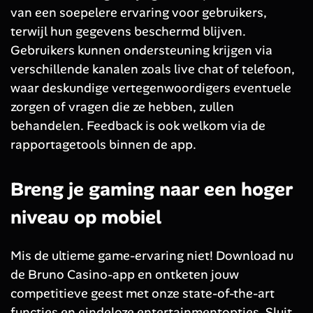
van een soepelere ervaring voor gebruikers,
terwijl hun gegevens beschermd blijven.
Gebruikers kunnen ondersteuning krijgen via
verschillende kanalen zoals live chat of telefoon,
waar deskundige vertegenwoordigers eventuele
zorgen of vragen die ze hebben, zullen
behandelen. Feedback is ook welkom via de
rapportagetools binnen de app.
Breng je gaming naar een hoger
niveau op mobiel
Mis de ultieme game-ervaring niet! Download nu
de Bruno Casino-app en ontketen jouw
competitieve geest met onze state-of-the-art
functies en eindeloze entertainmentopties. Sluit