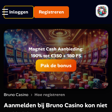
Inloggen
Registreren
Magnet Cash Aanbieding:
190% tot €350 + 180 FS
Pak de bonus
›
Bruno Casino
Hoe registreren
Aanmelden bij Bruno Casino kon niet