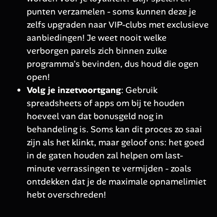
punten verzamelen - soms kunnen deze je
zelfs upgraden naar VIP-clubs met exclusieve
aanbiedingen! Je weet nooit welke
verborgen parels zich binnen zulke
programma's bevinden, dus houd die ogen
open!
Volg je inzetvoortgang
: Gebruik
spreadsheets of apps om bij te houden
hoeveel van dat bonusgeld nog in
behandeling is. Soms kan dit proces zo saai
zijn als het klinkt, maar geloof ons: het goed
in de gaten houden zal helpen om last-
minute verrassingen te vermijden - zoals
ontdekken dat je de maximale opnamelimiet
hebt overschreden!