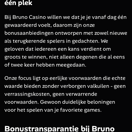
één plek
Bij Bruno Casino willen we dat je je vanaf dag één
gewaardeerd voelt, daarom zijn onze
bonusaanbiedingen ontworpen met zowel nieuwe
als terugkerende spelers in gedachten. We
geloven dat iedereen een kans verdient om
groots te winnen, niet alleen degenen die al eens
of twee keer hebben meegedaan.
Onze focus ligt op eerlijke voorwaarden die echte
waarde bieden zonder verborgen valkuilen - geen
verrassingskosten, geen verwarrende
voorwaarden. Gewoon duidelijke beloningen
voor het spelen van je favoriete games.
Bonustransparantie bij Bruno