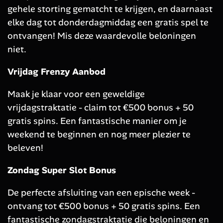
gehele storting gematcht te krijgen, en daarnaast
elke dag tot donderdagmiddag een gratis spel te
ontvangen! Mis deze waardevolle beloningen
niet.
Vrijdag Frenzy Aanbod
Maak je klaar voor een geweldige
vrijdagstraktatie - claim tot €500 bonus + 50
gratis spins. Een fantastische manier om je
weekend te beginnen en nog meer plezier te
beleven!
Zondag Super Slot Bonus
De perfecte afsluiting van een epische week -
ontvang tot €500 bonus + 50 gratis spins. Een
fantastische zondagstraktatie die beloningen en