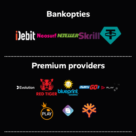
Bankopties
Premium providers