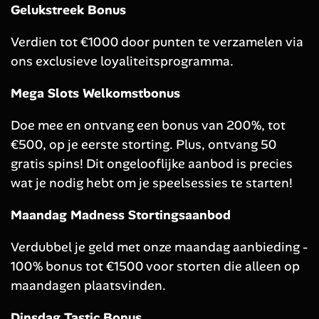
Gelukstreek Bonus
Verdien tot €1000 door punten te verzamelen via
ons exclusieve loyaliteitsprogramma.
Mega Slots Welkomstbonus
Doe mee en ontvang een bonus van 200%, tot
€500, op je eerste storting. Plus, ontvang 50
gratis spins! Dit ongelooflijke aanbod is precies
wat je nodig hebt om je speelsessies te starten!
Maandag Madness Stortingsaanbod
Verdubbel je geld met onze maandag aanbieding -
100% bonus tot €1500 voor storten die alleen op
maandagen plaatsvinden.
Dinsdag Tastic Bonus