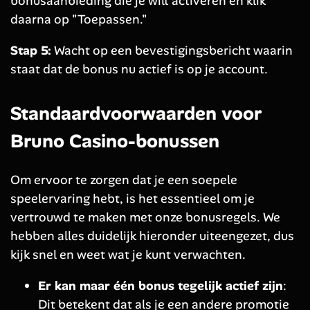
bonusaanbieding die je wilt activeren en klik
daarna op "Toepassen."
Stap 5:
Wacht op een bevestigingsbericht waarin
staat dat de bonus nu actief is op je account.
Standaardvoorwaarden voor
Bruno Casino-bonussen
Om ervoor te zorgen dat je een soepele
speelervaring hebt, is het essentieel om je
vertrouwd te maken met onze bonusregels. We
hebben alles duidelijk hieronder uiteengezet, dus
kijk snel en weet wat je kunt verwachten.
Er kan maar één bonus tegelijk actief zijn
:
Dit betekent dat als je een andere promotie