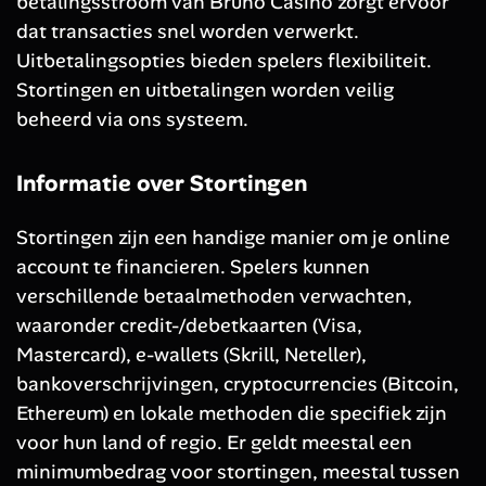
betalingsstroom van Bruno Casino zorgt ervoor
dat transacties snel worden verwerkt.
Uitbetalingsopties bieden spelers flexibiliteit.
Stortingen en uitbetalingen worden veilig
beheerd via ons systeem.
Informatie over Stortingen
Stortingen zijn een handige manier om je online
account te financieren. Spelers kunnen
verschillende betaalmethoden verwachten,
waaronder credit-/debetkaarten (Visa,
Mastercard), e-wallets (Skrill, Neteller),
bankoverschrijvingen, cryptocurrencies (Bitcoin,
Ethereum) en lokale methoden die specifiek zijn
voor hun land of regio. Er geldt meestal een
minimumbedrag voor stortingen, meestal tussen