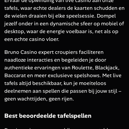
Ervaar de opwinding van live casino aan onze
tafels, waar echte dealers de kaarten schudden en
de wielen draaien bij elke speelsessie. Dompel
jezelf onder in een dynamische sfeer op mobiel of
desktop, waar de energie voelbaar is, net als op
een echte casino vloer.
Bruno Casino expert croupiers faciliteren
naadloze interacties en begeleiden je door
authentieke ervaringen van Roulette, Blackjack,
Baccarat en meer exclusieve spelshows. Met live
tafels altijd beschikbaar, kun je moeiteloos
deelnemen aan spellen die passen bij jouw stijl –
geen wachttijden, geen rijen.
Best beoordeelde tafelspellen