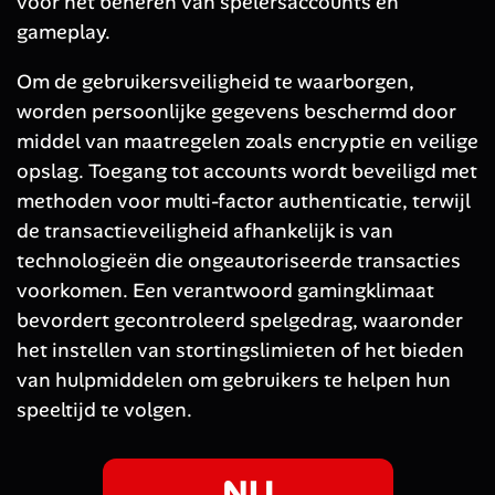
voor het beheren van spelersaccounts en
gameplay.
Om de gebruikersveiligheid te waarborgen,
worden persoonlijke gegevens beschermd door
middel van maatregelen zoals encryptie en veilige
opslag. Toegang tot accounts wordt beveiligd met
methoden voor multi-factor authenticatie, terwijl
de transactieveiligheid afhankelijk is van
technologieën die ongeautoriseerde transacties
voorkomen. Een verantwoord gamingklimaat
bevordert gecontroleerd spelgedrag, waaronder
het instellen van stortingslimieten of het bieden
van hulpmiddelen om gebruikers te helpen hun
speeltijd te volgen.
NU