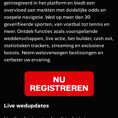
geïntegreerd in het platform en biedt een
overvloed aan markten met duidelijke odds en
soepele navigatie. Wed op meer dan 30
geverifieerde sporten, van voetbal tot tennis en
meer. Ontdek functies zoals voorspellende
weddenschappen, live actie, bet builder, cash out,
statistieken trackers, streaming en exclusieve
boosts. Neem weloverwogen beslissingen en
verbeter uw ervaring.
NU
REGISTREREN
Live wedupdates