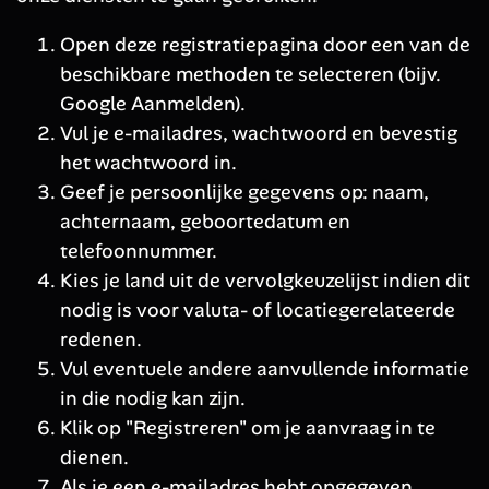
Open deze registratiepagina door een van de
beschikbare methoden te selecteren (bijv.
Google Aanmelden).
Vul je e-mailadres, wachtwoord en bevestig
het wachtwoord in.
Geef je persoonlijke gegevens op: naam,
achternaam, geboortedatum en
telefoonnummer.
Kies je land uit de vervolgkeuzelijst indien dit
nodig is voor valuta- of locatiegerelateerde
redenen.
Vul eventuele andere aanvullende informatie
in die nodig kan zijn.
Klik op "Registreren" om je aanvraag in te
dienen.
Als je een e-mailadres hebt opgegeven