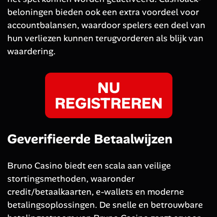
beloningen bieden ook een extra voordeel voor
accountbalansen, waardoor spelers een deel van
hun verliezen kunnen terugvorderen als blijk van
waardering.
NU
REGISTREREN
Geverifieerde Betaalwijzen
Bruno Casino biedt een scala aan veilige
stortingsmethoden, waaronder
credit/betaalkaarten, e-wallets en moderne
betalingsoplossingen. De snelle en betrouwbare