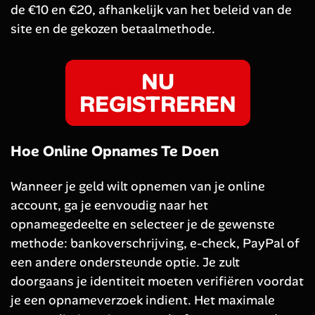
de €10 en €20, afhankelijk van het beleid van de
site en de gekozen betaalmethode.
NU
REGISTREREN
Hoe Online Opnames Te Doen
Wanneer je geld wilt opnemen van je online
account, ga je eenvoudig naar het
opnamegedeelte en selecteer je de gewenste
methode: bankoverschrijving, e-check, PayPal of
een andere ondersteunde optie. Je zult
doorgaans je identiteit moeten verifiëren voordat
je een opnameverzoek indient. Het maximale