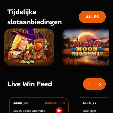
Tijdelijke
ALLES
slotaanbiedingen
Live Win Feed
‹
›
adam_22
+220.26
ALEX_77
EUR
Seven Books Unlimited
Wild Tiger